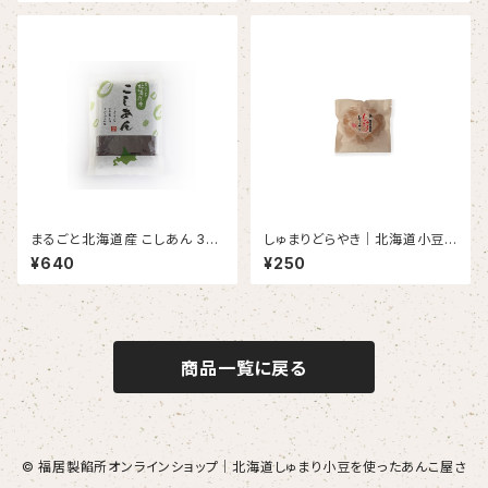
まるごと北海道産 こしあん 350
しゅまりどらやき｜北海道小豆つ
g｜しゅまり小豆・無添加・あん
ぶあん・職人手焼きのふんわり和
¥640
¥250
こ好きに
スイーツ
商品一覧に戻る
© 福居製餡所オンラインショップ｜北海道しゅまり小豆を使ったあんこ屋さ