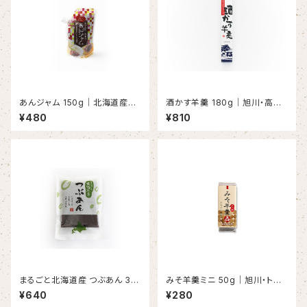
あんジャム 150g｜北海道産し
酒かす羊羹 180g｜旭川・高砂
ゅまり小豆・無添加あんこスプレ
酒造の酒かす×しゅまり小豆
¥480
¥810
ッド・パンやおやつに
まるごと北海道産 つぶあん 35
みそ羊羹ミニ 50g｜旭川・トモ
0g｜しゅまり小豆・無添加・あん
エ味噌×しゅまり小豆
¥640
¥280
こ好きに