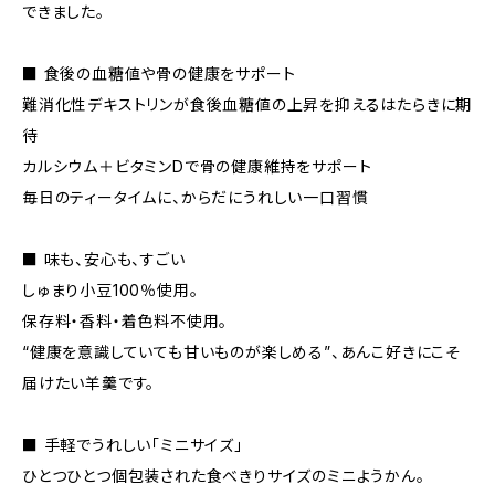
できました。
■ 食後の血糖値や骨の健康をサポート
難消化性デキストリンが食後血糖値の上昇を抑えるはたらきに期
待
カルシウム＋ビタミンDで骨の健康維持をサポート
毎日のティータイムに、からだにうれしい一口習慣
■ 味も、安心も、すごい
しゅまり小豆100％使用。
保存料・香料・着色料不使用。
“健康を意識していても甘いものが楽しめる”、あんこ好きにこそ
届けたい羊羹です。
■ 手軽でうれしい「ミニサイズ」
ひとつひとつ個包装された食べきりサイズのミニようかん。