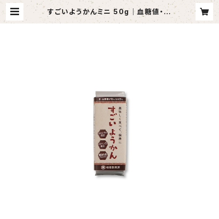
すごいようかんミニ 50g｜血糖値・骨
が気になる方に｜難消化性デキストリ
ン配合 | 福居製餡所オンラインショッ
プ｜北海道しゅまり小豆を使ったあん
こ屋さん