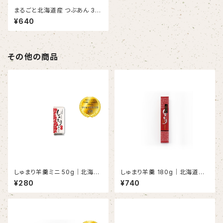
まるごと北海道産 つぶあん 35
0g｜しゅまり小豆・無添加・あん
¥640
こ好きに
その他の商品
しゅまり羊羹ミニ 50g｜北海道
しゅまり羊羹 180g｜北海道優
優良品種「しゅまり小豆」使用・
良品種「しゅまり小豆」使用
¥280
¥740
「中小企業庁長官賞」受賞