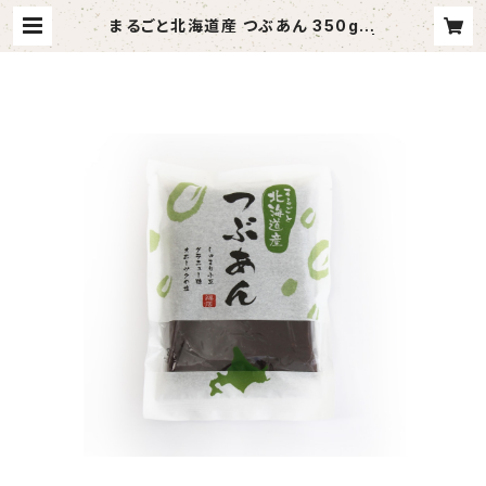
まるごと北海道産 つぶあん 350g｜
しゅまり小豆・無添加・あんこ好きに |
福居製餡所オンラインショップ｜北海
道しゅまり小豆を使ったあんこ屋さん