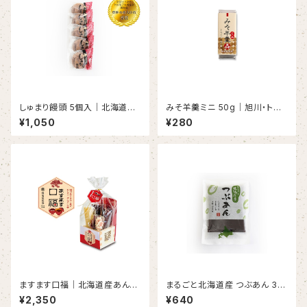
しゅまり饅頭 5個入｜北海道産
みそ羊羹ミニ 50g｜旭川・トモ
小豆こしあん使用・ギフトにもお
エ味噌×しゅまり小豆
¥1,050
¥280
すすめ・「農林水産大臣賞」受賞
商品
ますます口福｜北海道産あんこ
まるごと北海道産 つぶあん 35
3種＆トッピング付き｜枡入りギ
0g｜しゅまり小豆・無添加・あん
¥2,350
¥640
フトセット
こ好きに