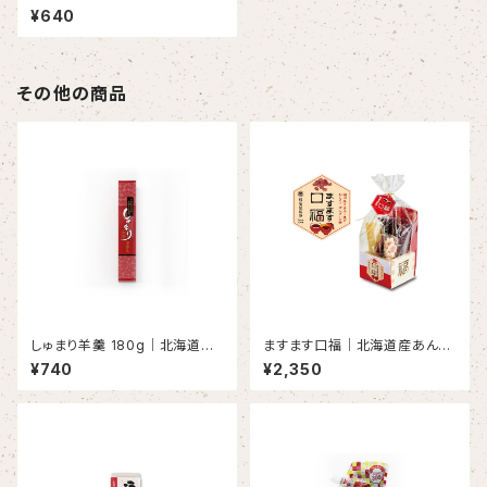
g｜しゅまり小豆・無添加・あん
¥640
こ好きに
その他の商品
しゅまり羊羹 180g｜北海道優
ますます口福｜北海道産あんこ
良品種「しゅまり小豆」使用
3種＆トッピング付き｜枡入りギ
¥740
¥2,350
フトセット