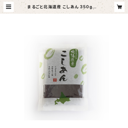
まるごと北海道産 こしあん 350g｜し
ゅまり小豆・無添加・あんこ好きに | 福
居製餡所オンラインショップ｜北海道
しゅまり小豆を使ったあんこ屋さん